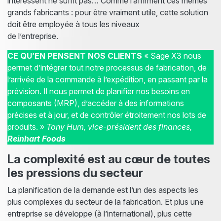
intéressent ne suffit pas… Comme l’affirment ces mêmes
grands fabricants : pour être vraiment utile, cette solution
doit être employée à tous les niveaux
de l’entreprise.
CE QU’EN PENSENT NOS CLIENTS
« Sage X3 nous
permet d’intégrer tout notre processus de fabrication, de
l’arrivée de la commande à l’expédition, en passant par la
prévision. Il nous permet de planifier nos besoins en
composants (MRP), d’accéder à des informations
précises et à jour, et de contrôler étroitement nos lots de
produits. »
Tony Hum, vice-président des finances,
Reinhart Foods
La complexité est au cœur de toutes
les pressions du secteur
La planification de la demande est l’un des aspects les
plus complexes du secteur de la fabrication. Et plus une
entreprise se développe (à l’international), plus cette