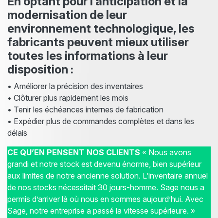
En optant pour l’anticipation et la
modernisation de leur
environnement technologique, les
fabricants peuvent mieux utiliser
toutes les informations à leur
disposition :
• Améliorer la précision des inventaires
• Clôturer plus rapidement les mois
• Tenir les échéances internes de fabrication
• Expédier plus de commandes complètes et dans les
délais
CE QU’EN PENSENT NOS CLIENTS
« Nous avons
grandi et notre stock est devenu énorme, bien supérieur
aux limites de notre ancienne solution. L’inventaire annuel
de nos stocks nécessitait 30 jours-homme. Sage nous a
permis d’arriver là où nous en sommes aujourd’hui. Avec
Sage, notre entreprise a passé la vitesse supérieure. »