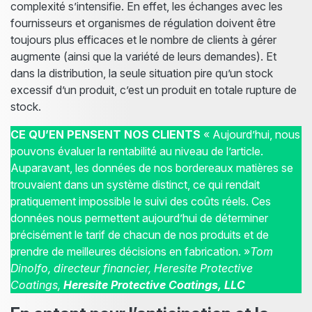
complexité s’intensifie. En effet, les échanges avec les
fournisseurs et organismes de régulation doivent être
toujours plus efficaces et le nombre de clients à gérer
augmente (ainsi que la variété de leurs demandes). Et
dans la distribution, la seule situation pire qu’un stock
excessif d’un produit, c’est un produit en totale rupture de
stock.
CE QU’EN PENSENT NOS CLIENTS
« Aujourd’hui, nous
pouvons évaluer la rentabilité au niveau de l’article.
Auparavant, les données de nos bordereaux matières se
trouvaient dans un système distinct, ce qui rendait
pratiquement impossible le suivi des coûts réels. Ces
données nous permettent aujourd’hui de déterminer
précisément le tarif de chacun de nos produits et de
prendre de meilleures décisions en fabrication. »
Tom
Dinolfo, directeur financier, Heresite Protective
Coatings,
Heresite Protective Coatings, LLC