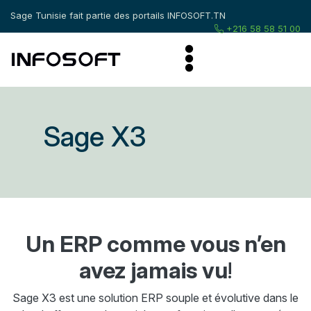
Sage Tunisie fait partie des portails
INFOSOFT.TN
+216 58 58 51 00
Sage X3
Un ERP comme vous n’en
avez jamais vu
!
Sage X3 est une solution ERP souple et évolutive dans le